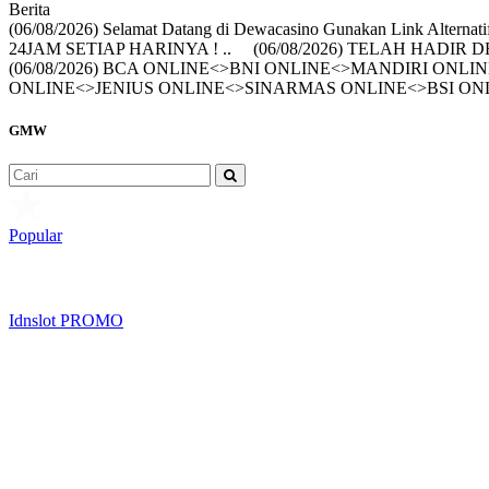
Berita
(06/08/2026)
Selamat Datang di Dewacasino Gunakan Link Alternatif
24JAM SETIAP HARINYA ! ..
(06/08/2026)
TELAH HADIR D
(06/08/2026)
BCA ONLINE<>BNI ONLINE<>MANDIRI ONLI
ONLINE<>JENIUS ONLINE<>SINARMAS ONLINE<>BSI O
GMW
Popular
Idnslot
PROMO