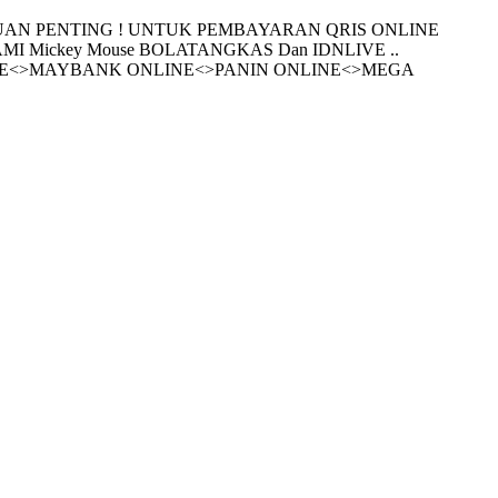
AN PENTING ! UNTUK PEMBAYARAN QRIS ONLINE
 Mickey Mouse BOLATANGKAS Dan IDNLIVE ..
INE<>MAYBANK ONLINE<>PANIN ONLINE<>MEGA