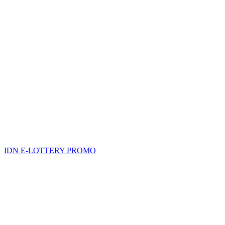
IDN E-LOTTERY
PROMO